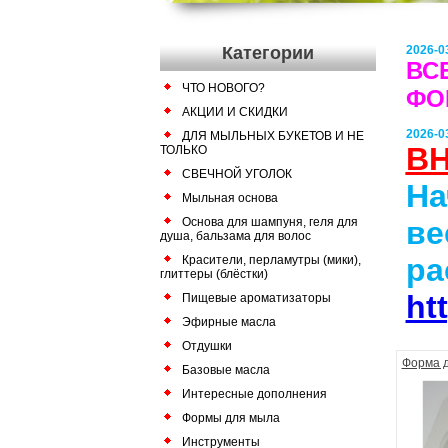
Категории
2026-0
ВС
ЧТО НОВОГО?
ФО
АКЦИИ И СКИДКИ
2026-0
ДЛЯ МЫЛЬНЫХ БУКЕТОВ И НЕ
В
ТОЛЬКО
СВЕЧНОЙ УГОЛОК
На
Мыльная основа
Основа для шампуня, геля для
ве
душа, бальзама для волос
ра
Красители, перламутры (мики),
глиттеры (блёстки)
ht
Пищевые ароматизаторы
Эфирные масла
Отдушки
Форма д
Базовые масла
Интересные дополнения
Формы для мыла
Инструменты