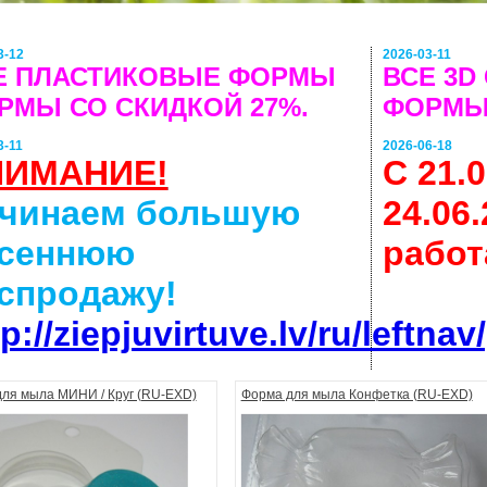
3-12
2026-03-11
Е ПЛАСТИКОВЫЕ ФОРМЫ
ВСЕ 3D
РМЫ СО СКИДКОЙ 27%.
ФОРМЫ 
3-11
2026-06-18
НИМАНИЕ!
С 21.0
чинаем большую
24.06
сеннюю
работ
спродажу!
tp://ziepjuvirtuve.lv/ru/leftn
ля мыла МИНИ / Круг (RU-EXD)
Форма для мыла Конфетка (RU-EXD)