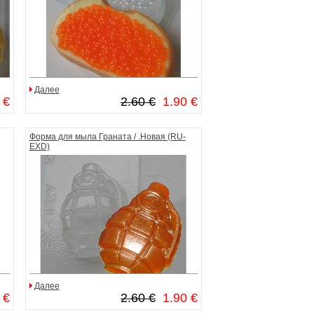
Далее
 €
2.60 €
1.90 €
Форма для мыла Граната / .Новая (RU-
EXD)
Далее
 €
2.60 €
1.90 €