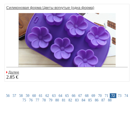
Силиконовая форма Цветы вогнутые (одна форма)
Далее
2.85 €
56
57
58
59
60
61
62
63
64
65
66
67
68
69
70
71
72
73
74
75
76
77
78
79
80
81
82
83
84
85
86
87
88