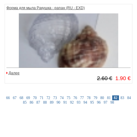
Форма для мыла Ракушка - рапан (RU - EXD)
Далее
2.60 €
1.90 €
66
67
68
69
70
71
72
73
74
75
76
77
78
79
80
81
82
83
84
85
86
87
88
89
90
91
92
93
94
95
96
97
98