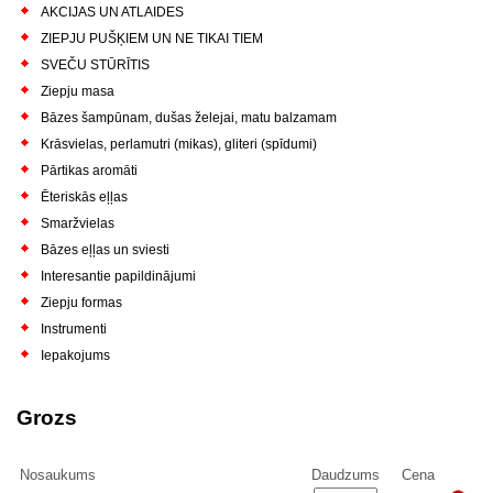
AKCIJAS UN ATLAIDES
ZIEPJU PUŠĶIEM UN NE TIKAI TIEM
SVEČU STŪRĪTIS
Ziepju masa
Bāzes šampūnam, dušas želejai, matu balzamam
Krāsvielas, perlamutri (mikas), gliteri (spīdumi)
Pārtikas aromāti
Ēteriskās eļļas
Smaržvielas
Bāzes eļļas un sviesti
Interesantie papildinājumi
Ziepju formas
Instrumenti
Iepakojums
Grozs
Nosaukums
Daudzums
Cena