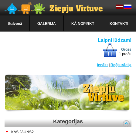
Galvenā
GALERIJA
KĀ NOPIRKT
KONTAKTI
Laipni lūdzam!
Grozs
1 preču
Ienākt
|
Reģistrācija
Kategorijas
KAS JAUNS?