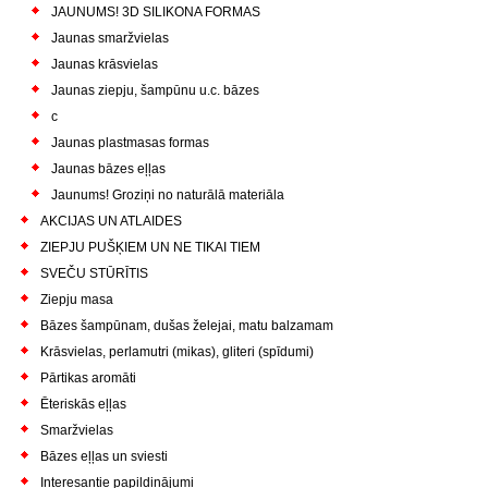
JAUNUMS! 3D SILIKONA FORMAS
Jaunas smaržvielas
Jaunas krāsvielas
Jaunas ziepju, šampūnu u.c. bāzes
c
Jaunas plastmasas formas
Jaunas bāzes eļļas
Jaunums! Groziņi no naturālā materiāla
AKCIJAS UN ATLAIDES
ZIEPJU PUŠĶIEM UN NE TIKAI TIEM
SVEČU STŪRĪTIS
Ziepju masa
Bāzes šampūnam, dušas želejai, matu balzamam
Krāsvielas, perlamutri (mikas), gliteri (spīdumi)
Pārtikas aromāti
Ēteriskās eļļas
Smaržvielas
Bāzes eļļas un sviesti
Interesantie papildinājumi