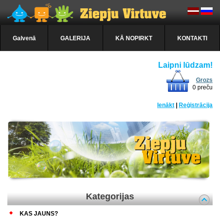
Galvenā
GALERIJA
KĀ NOPIRKT
KONTAKTI
Laipni lūdzam!
Grozs
0 preču
Ienākt
|
Reģistrācija
Kategorijas
KAS JAUNS?