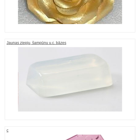
Jaunas ziepju, šampūnu u.c. bāzes
c