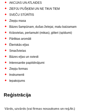
AKCIJAS UN ATLAIDES
ZIEPJU PUŠĶIEM UN NE TIKAI TIEM
SVEČU STŪRĪTIS
Ziepju masa
Bāzes šampūnam, dušas želejai, matu balzamam
Krāsvielas, perlamutri (mikas), gliteri (spīdumi)
Pārtikas aromāti
Ēteriskās eļļas
Smaržvielas
Bāzes eļļas un sviesti
Interesantie papildinājumi
Ziepju formas
Instrumenti
Iepakojums
Reģistrācija
Vārds, uzvārds (vai firmas nosaukums un reģ.Nr.)