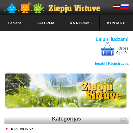
Galvenā
GALERIJA
KĀ NOPIRKT
KONTAKTI
Laipni lūdzam!
Grozs
0 preču
Ienākt
|
Reģistrācija
Kategorijas
KAS JAUNS?