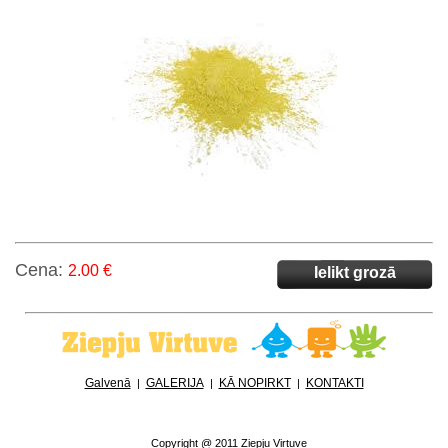
Cena:
2.00 €
Ielikt grozā
Galvenā
GALERIJA
KĀ NOPIRKT
KONTAKTI
|
|
|
Copyright @ 2011 Ziepju Virtuve