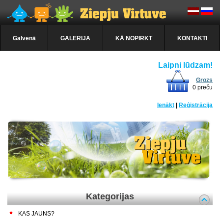
Galvenā
GALERIJA
KĀ NOPIRKT
KONTAKTI
Laipni lūdzam!
Grozs
0 preču
Ienākt
|
Reģistrācija
Kategorijas
KAS JAUNS?