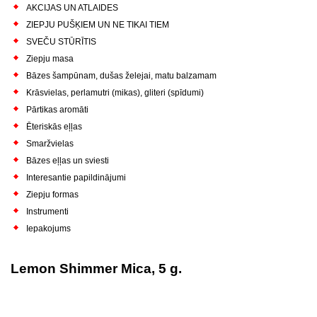
AKCIJAS UN ATLAIDES
ZIEPJU PUŠĶIEM UN NE TIKAI TIEM
SVEČU STŪRĪTIS
Ziepju masa
Bāzes šampūnam, dušas želejai, matu balzamam
Krāsvielas, perlamutri (mikas), gliteri (spīdumi)
Pārtikas aromāti
Ēteriskās eļļas
Smaržvielas
Bāzes eļļas un sviesti
Interesantie papildinājumi
Ziepju formas
Instrumenti
Iepakojums
Lemon Shimmer Mica, 5 g.