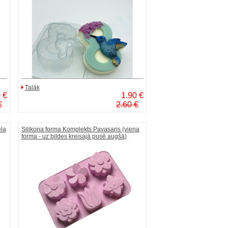
Talāk
 €
1.90 €
€
2.60 €
ela
Silikona forma Komplekts Pavasaris (viena
forma - uz bildes kreisajā pusē augšā)