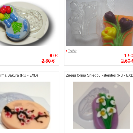
Talāk
1.90 €
1.90
2.60 €
2.60 
orma Sakura (RU - EXD)
Ziepju forma Sniegpulkstenītes (RU - EXD