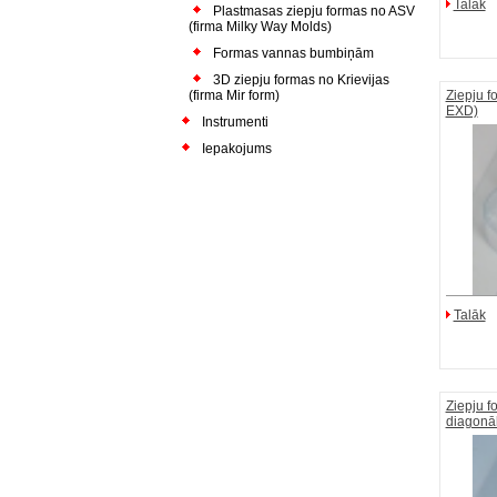
Talāk
Plastmasas ziepju formas no ASV
(firma Milky Way Molds)
Formas vannas bumbiņām
3D ziepju formas no Krievijas
(firma Mir form)
Ziepju f
EXD)
Instrumenti
Iepakojums
Talāk
Ziepju f
diagonā