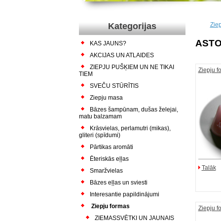
Kategorijas
Zie
ASTO
KAS JAUNS?
AKCIJAS UN ATLAIDES
ZIEPJU PUŠĶIEM UN NE TIKAI
Ziepju f
TIEM
SVEČU STŪRĪTIS
Ziepju masa
Bāzes šampūnam, dušas želejai,
matu balzamam
Krāsvielas, perlamutri (mikas),
gliteri (spīdumi)
Pārtikas aromāti
Ēteriskās eļļas
Talāk
Smaržvielas
Bāzes eļļas un sviesti
Interesantie papildinājumi
Ziepju formas
Ziepju 
ZIEMASSVĒTKI UN JAUNAIS