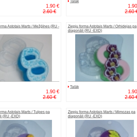
Talāk
1.90 €
1.90
2.60 €
2.60 
orma Astotais Marts / Mežģīnes (RU -
Ziepju forma Astotais Marts / Orhidejas pa
diagonāli (RU -EXD)
Talāk
1.90 €
1.90
2.60 €
2.60 
orma Astotais Marts / Tulpes pa
Ziepju forma Astotais Marts / Mimozas pa
li (RU -EXD)
diagonāli (RU -EXD)