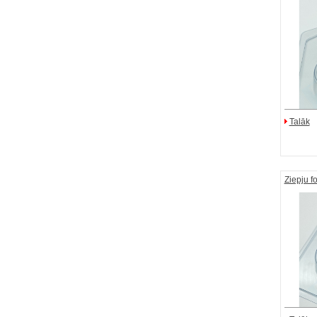
Talāk
Ziepju f