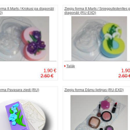
orma 8.Marts / Krokusi pa diagonāli
Ziepju forma 8.Marts / Sniegpulkstenītes 
D)
diagonāli (RU-EXD)
Talāk
1.90 €
1.90
2.60 €
2.60 
orma Pavasara ziedi (RU)
Ziepju forma Dāmu lietiņas (RU-EXD)