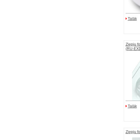
Talāk
Ziepju f
(RU-EX
Talāk
Ziepju f