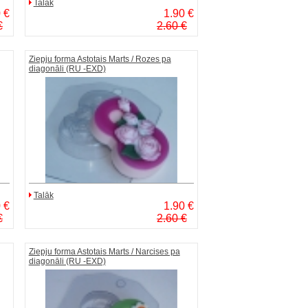
Talāk
 €
1.90 €
€
2.60 €
Ziepju forma Astotais Marts / Rozes pa
diagonāli (RU -EXD)
Talāk
 €
1.90 €
€
2.60 €
Ziepju forma Astotais Marts / Narcises pa
diagonāli (RU -EXD)