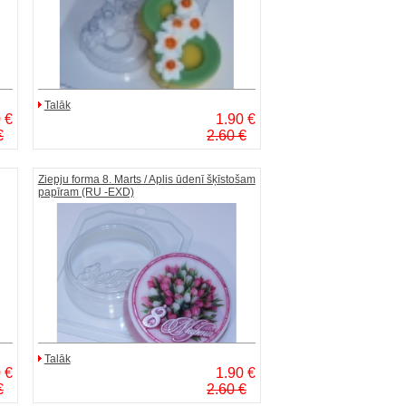
Talāk
 €
1.90 €
€
2.60 €
Ziepju forma 8. Marts / Aplis ūdenī šķīstošam
papīram (RU -EXD)
Talāk
 €
1.90 €
€
2.60 €