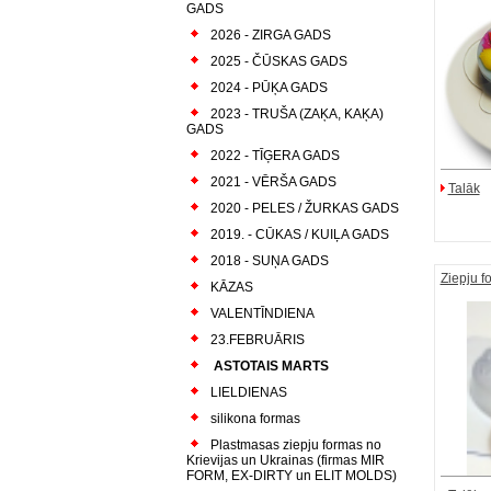
GADS
2026 - ZIRGA GADS
2025 - ČŪSKAS GADS
2024 - PŪĶA GADS
2023 - TRUŠA (ZAĶA, KAĶA)
GADS
2022 - TĪĢERA GADS
2021 - VĒRŠA GADS
Talāk
2020 - PELES / ŽURKAS GADS
2019. - CŪKAS / KUIĻA GADS
2018 - SUŅA GADS
Ziepju f
KĀZAS
VALENTĪNDIENA
23.FEBRUĀRIS
ASTOTAIS MARTS
LIELDIENAS
silikona formas
Plastmasas ziepju formas no
Krievijas un Ukrainas (firmas MIR
FORM, EX-DIRTY un ELIT MOLDS)