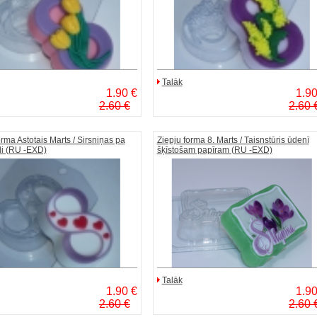
Talāk
1.90 €
1.90
2.60 €
2.60 
orma Astotais Marts / Sirsniņas pa
Ziepju forma 8. Marts / Taisnstūris ūdenī
li (RU -EXD)
šķīstošam papīram (RU -EXD)
Talāk
1.90 €
1.90
2.60 €
2.60 