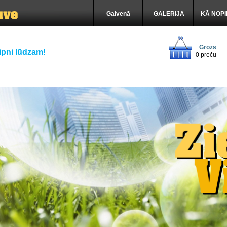
Galvenā
GALERIJA
KĀ NOP
Grozs
ipni lūdzam!
0 preču