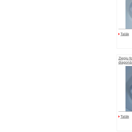
Talāk
Ziepju f
diagonā
Talāk