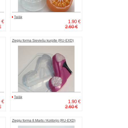
Talāk
 €
1.90 €
€
2.60 €
Ziepju forma Sieviešu kurpīte (RU-EXD)
Talāk
 €
1.90 €
€
2.60 €
Ziepju forma 8.Marts / Kolibrijs (RU-EXD)