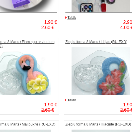
Talāk
1.90 €
2.90
2.60 €
4.00 
orma 8.Marts / Flamingo ar ziediem
Ziepju forma 8.Marts / Lilijas (RU-EXD)
D)
Talāk
1.90 €
1.90
2.60 €
2.60 
orma 8.Marts / Maijpuķīte (RU-EXD)
Ziepju forma 8.Marts / Hiacinte (RU-EXD)