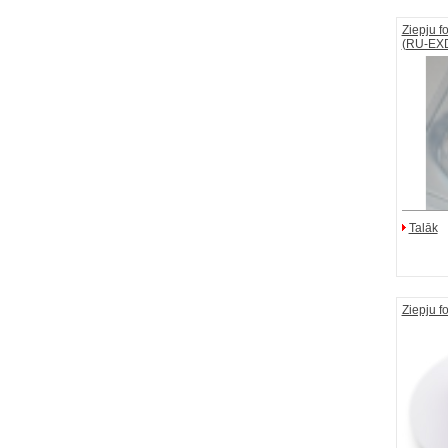
Ziepju f
(RU-EX
Talāk
Ziepju f