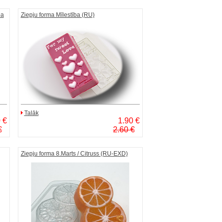
pa
Ziepju forma Mīlestība (RU)
Talāk
 €
1.90 €
€
2.60 €
Ziepju forma 8.Marts / Citruss (RU-EXD)