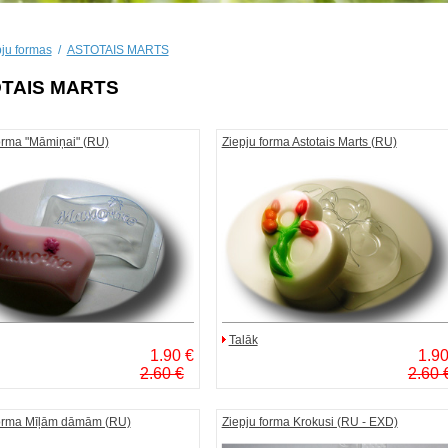
pju formas
/
ASTOTAIS MARTS
TAIS MARTS
orma "Māmiņai" (RU)
Ziepju forma Astotais Marts (RU)
Talāk
1.90 €
1.90
2.60 €
2.60 
forma Mīļām dāmām (RU)
Ziepju forma Krokusi (RU - EXD)