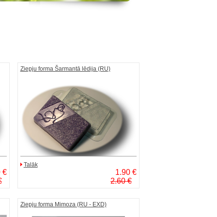
Ziepju forma Šarmantā lēdija (RU)
Talāk
 €
1.90 €
€
2.60 €
Ziepju forma Mimoza (RU - EXD)