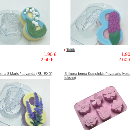
Talāk
1.90 €
1.90
2.60 €
2.60 
orma 8.Marts / Lavanda (RU-EXD)
Silikona forma Komplekts Pavasaris (ves
loksne)