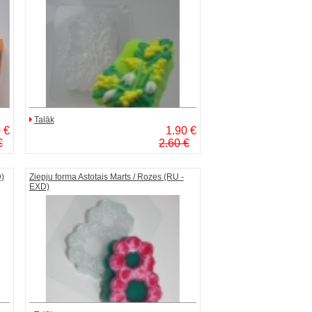
Talāk
 €
1.90 €
€
2.60 €
)
Ziepju forma Astotais Marts / Rozes (RU -
EXD)