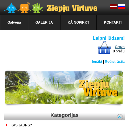
Galvenā
GALERIJA
KĀ NOPIRKT
KONTAKTI
Laipni lūdzam!
Grozs
0 preču
Ienākt
|
Reģistrācija
Kategorijas
KAS JAUNS?