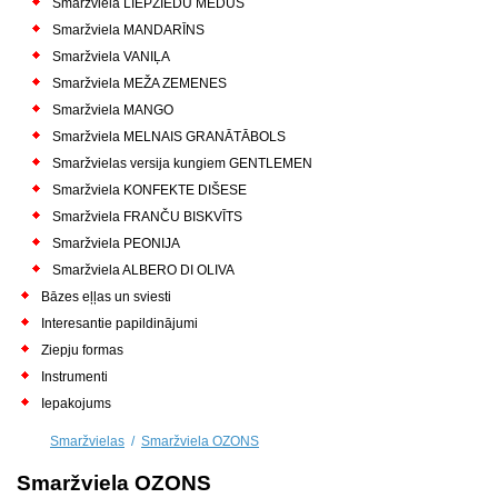
Smaržviela LIEPZIEDU MEDUS
Smaržviela MANDARĪNS
Smaržviela VANIĻA
Smaržviela MEŽA ZEMENES
Smaržviela MANGO
Smaržviela MELNAIS GRANĀTĀBOLS
Smaržvielas versija kungiem GENTLEMEN
Smaržviela KONFEKTE DIŠESE
Smaržviela FRANČU BISKVĪTS
Smaržviela PEONIJA
Smaržviela ALBERO DI OLIVA
Bāzes eļļas un sviesti
Interesantie papildinājumi
Ziepju formas
Instrumenti
Iepakojums
Smaržvielas
/
Smaržviela OZONS
Smaržviela OZONS