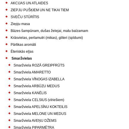
AKCIJAS UN ATLAIDES
ZIEPJU PUŠĶIEM UN NE TIKAI TIEM
SVEČU STŪRĪTIS
Ziepju masa
Bāzes šampūnam, dušas želejai, matu balzamam
Krāsvielas, perlamutri (mikas), gliteri (spīdumi)
Pārtikas aromāti
Ēteriskās eļļas
Smaržvielas
Smaržviela ROZĀ GREIPFRŪTS
Smaržviela AMARETTO
Smaržviela VĪNOGAS IZABELLA
Smaržviela ARBŪZU MEDUS
Smaržviela KANĒLIS
Smaržviela CELSIUS (vīriešiem)
Smaržviela APELSĪNU KOKTEILIS
Smaržviela MELONE UN MEDUS
Smaržviela AVEŅU DŽEMS
Smaržviela PIPARMĒTRA