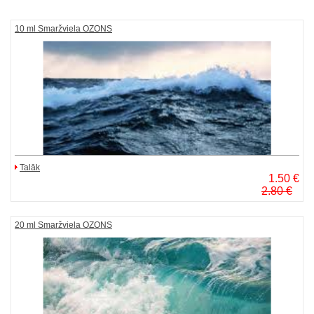
10 ml Smaržviela OZONS
Talāk
1.50 €
2.80 €
20 ml Smaržviela OZONS